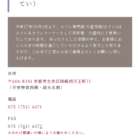
てい）
平成27年10月1日より、スフレ専門店 六盛茶庭(さてい)は
スフレ＆カフェコーナーとして京料理 六盛内にて営業い
たしております。 ゆったりとした空間の中で、お客様にお
くつろぎの時間を過ごしていただけるよう努力して参りま
すので、これまでと変わらぬご贔屓よろしくお願いし申し
上げます。
住所
〒606-8341 京都市左京区岡崎西天王町71
（平安神宮西横・疏水北側）
電話
075（7
5
1）617
1
FAX
075（7
6
1）617
2
※おかけ間違いの無いようお確かめください。