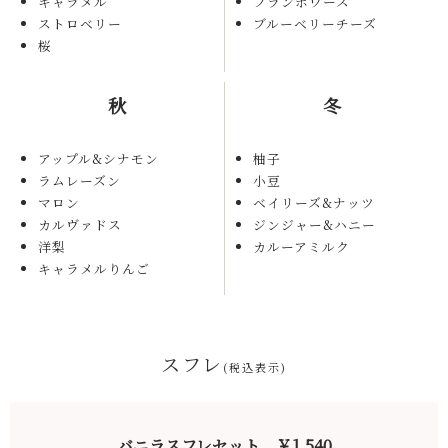
キャラメル
フランボワーズ
ストロベリー
ブルーベリーチーズ
桜
秋
冬
アップル&シナモン
柚子
ラムレーズン
小豆
マロン
ベイリーズ&ナッツ
カルヴァドス
ジンジャー&ハニー
洋梨
カルーアミルク
キャラメルりんご
スフレ
(税込表示)
バニラスフレセット ￥1,540